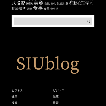
美容
式投資
行動心理学
行
睡眠
脳
美肌
老化
脱炭素
食事
動経済学
食品
運動
食生活
ビジネス
ビジネス
健康
健康
投資
投資