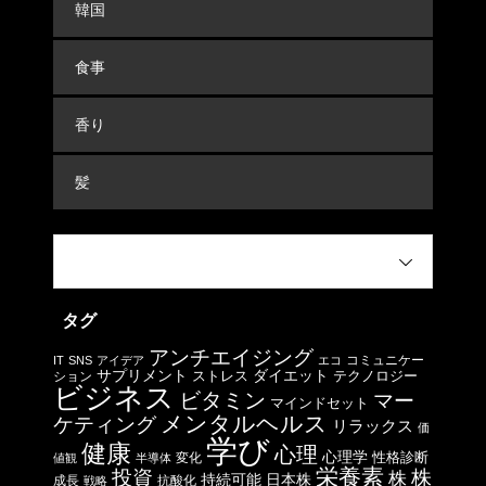
韓国
食事
香り
髪
タグ
アンチエイジング
コミュニケー
IT
SNS
アイデア
エコ
サプリメント
ストレス
ダイエット
テクノロジー
ション
ビジネス
ビタミン
マー
マインドセット
メンタルヘルス
ケティング
リラックス
価
学び
健康
心理
心理学
性格診断
変化
値観
半導体
栄養素
投資
株
株
日本株
持続可能
成長
抗酸化
戦略