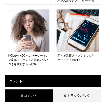
来を変えるテクノロジー革命
KOLからKOCへのマーケティン
新札で業績アップ？！マミヤ・
グ変革：ブランドと顧客の結び
オーピー【7991】
つきを強化する新戦略
コメント
0 コメント
0 トラックバック