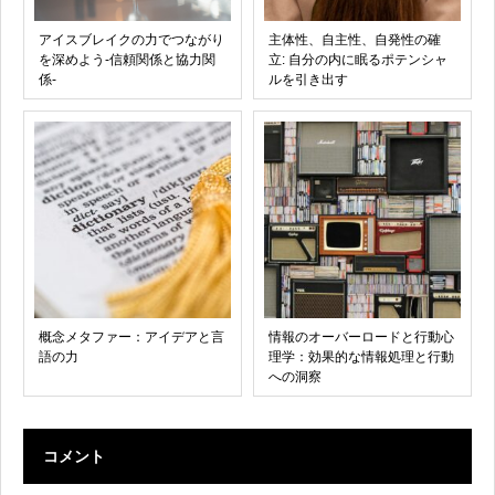
アイスブレイクの力でつながり
主体性、自主性、自発性の確
を深めよう-信頼関係と協力関
立: 自分の内に眠るポテンシャ
係-
ルを引き出す
概念メタファー：アイデアと言
情報のオーバーロードと行動心
語の力
理学：効果的な情報処理と行動
への洞察
コメント