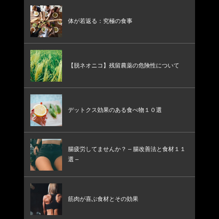
体が若返る：究極の食事
【脱ネオニコ】残留農薬の危険性について
デットクス効果のある食べ物１０選
腸疲労してませんか？ – 腸改善法と食材１１
選 –
筋肉が喜ぶ食材とその効果