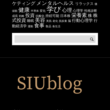
メンタルヘルス
ケティング
リラックス
価
学び
健康
心理
心理学
性格診断
変化
値観
半導体
栄養素
投資
株
株
日本株
持続可能
成長
抗酸化
戦略
美容
式投資
行動心理学
行
睡眠
脳
美肌
老化
脱炭素
食事
動経済学
食品
運動
食生活