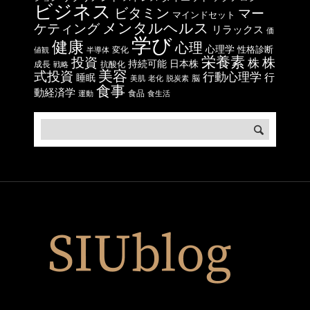
ビジネス
ビタミン
マー
マインドセット
メンタルヘルス
ケティング
リラックス
価
学び
健康
心理
心理学
性格診断
変化
値観
半導体
栄養素
投資
株
株
日本株
持続可能
成長
抗酸化
戦略
美容
式投資
行動心理学
行
睡眠
脳
美肌
老化
脱炭素
食事
動経済学
食品
運動
食生活