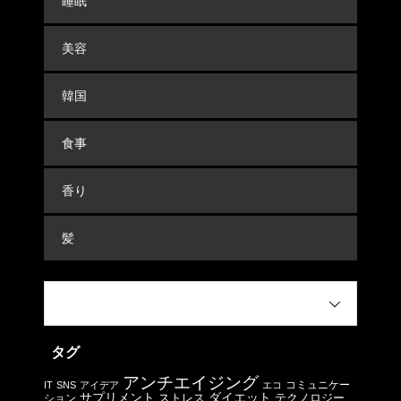
睡眠
美容
韓国
食事
香り
髪
タグ
アンチエイジング
コミュニケー
IT
SNS
アイデア
エコ
サプリメント
ストレス
ダイエット
テクノロジー
ション