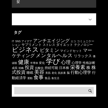
髪
タグ
アンチエイジング
コミュニケー
IT
SNS
アイデア
エコ
サプリメント
ストレス
ダイエット
テクノロジー
ション
ビジネス
ビタミン
マー
マインドセット
メンタルヘルス
ケティング
リラックス
価
学び
健康
心理
心理学
性格診断
変化
値観
半導体
栄養素
投資
株
株
日本株
持続可能
成長
抗酸化
戦略
美容
式投資
行動心理学
行
睡眠
脳
美肌
老化
脱炭素
食事
動経済学
食品
運動
食生活