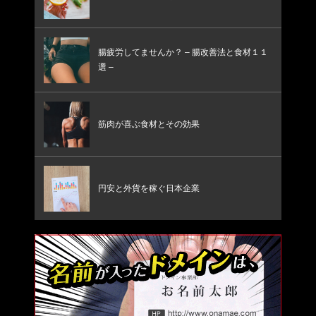
腸疲労してませんか？ – 腸改善法と食材１１
選 –
筋肉が喜ぶ食材とその効果
円安と外貨を稼ぐ日本企業