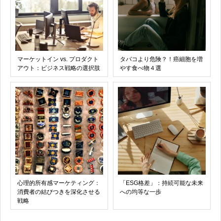
マーケットイン vs. プロダクト
タバコより危険？！癌細胞を増
アウト：ビジネス戦略の選択肢
やす食べ物４選
心理的所有感マーケティング：
「ESG格差」：持続可能な未来
消費者の結びつきを深化させる
への均等な一歩
戦略