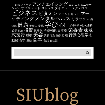
アンチエイジング
コミュニケー
IT
SNS
アイデア
エコ
サプリメント
ストレス
ダイエット
テクノロジー
ション
ビジネス
ビタミン
マー
マインドセット
メンタルヘルス
ケティング
リラックス
価
学び
健康
心理
心理学
性格診断
変化
値観
半導体
栄養素
投資
株
株
日本株
持続可能
成長
抗酸化
戦略
美容
式投資
行動心理学
行
睡眠
脳
美肌
老化
脱炭素
食事
動経済学
食品
運動
食生活