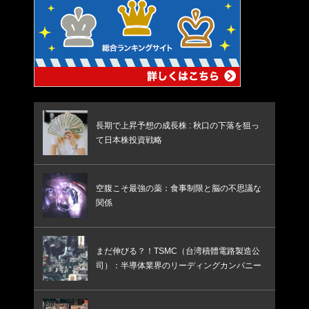
長期で上昇予想の成長株 : 秋口の下落を狙っ
て日本株投資戦略
空腹こそ最強の薬：食事制限と脳の不思議な
関係
まだ伸びる？！TSMC（台湾積體電路製造公
司）：半導体業界のリーディングカンパニー