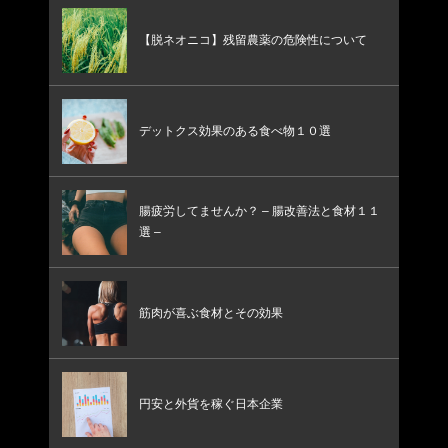
【脱ネオニコ】残留農薬の危険性について
デットクス効果のある食べ物１０選
腸疲労してませんか？ – 腸改善法と食材１１
選 –
筋肉が喜ぶ食材とその効果
円安と外貨を稼ぐ日本企業