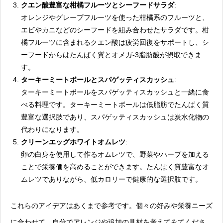
クエン酸豊富な柑橘フルーツとシーフードサラダ
:
オレンジやグレープフルーツを使った柑橘系のフルーツと、
エビやカニなどのシーフードを組み合わせたサラダです。柑
橘フルーツに含まれるクエン酸は疲労回復をサポートし、シ
ーフードからはたんぱく質とオメガ-3脂肪酸が摂取できま
す。
ターキーミートボールとスパゲッティスカッシュ
:
ターキーミートボールをスパゲッティスカッシュと一緒に食
べる料理です。ターキーミートボールは低脂肪でたんぱく質
豊富な選択肢であり、スパゲッティスカッシュは炭水化物の
代わりになります。
クリーンエッグホワイトオムレツ
:
卵の白身を使用して作るオムレツで、野菜やハーブを加える
ことで栄養価を高めることができます。たんぱく質豊富なオ
ムレツでありながら、低カロリーで健康的な選択肢です。
これらのアイデアはあくまで参考です。個々の好みや栄養ニーズ
に合わせて、自分でアレンジや追加の具材を考えてみてくださ