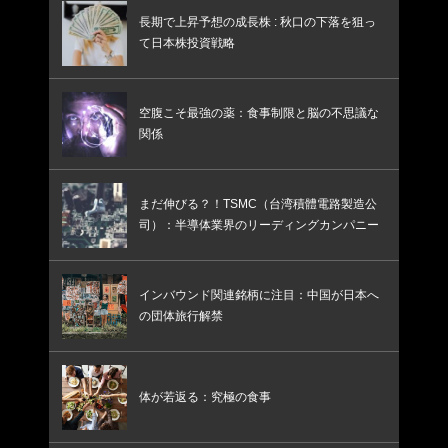
長期で上昇予想の成長株 : 秋口の下落を狙っ
て日本株投資戦略
空腹こそ最強の薬：食事制限と脳の不思議な
関係
まだ伸びる？！TSMC（台湾積體電路製造公
司）：半導体業界のリーディングカンパニー
インバウンド関連銘柄に注目：中国が日本へ
の団体旅行解禁
体が若返る：究極の食事