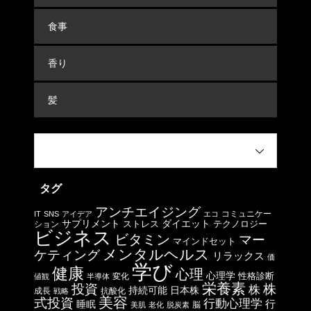
食事
香り
髪
タグ
アンチエイジング
コミュニケー
IT
SNS
アイデア
エコ
サプリメント
ストレス
ダイエット
テクノロジー
ション
ビジネス
ビタミン
マー
マインドセット
メンタルヘルス
ケティング
リラックス
価
学び
健康
心理
心理学
性格診断
変化
値観
半導体
栄養素
投資
株
株
日本株
持続可能
成長
抗酸化
戦略
美容
式投資
行動心理学
行
睡眠
脳
美肌
老化
脱炭素