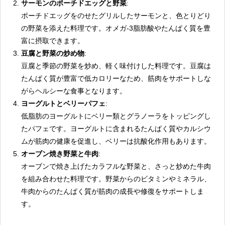
サーモンのポーチドエッグと野菜
:
ポーチドエッグをのせたグリルしたサーモンと、色とりどり
の野菜を添えた料理です。オメガ-3脂肪酸やたんぱく質を豊
富に摂取できます。
豆腐と野菜の炒め物
:
豆腐と季節の野菜を炒め、軽く味付けした料理です。豆腐は
たんぱく質が豊富で低カロリーなため、筋肉をサポートしな
がらヘルシーな食事となります。
ヨーグルトとベリーパフェ
:
低脂肪のヨーグルトにベリー類とグラノーラをトッピングし
たパフェです。ヨーグルトに含まれるたんぱく質やカルシウ
ムが筋肉の健康を促進し、ベリーは抗酸化作用もあります。
オーブン焼き野菜と牛肉
:
オーブンで焼き上げたカラフルな野菜と、さっと炒めた牛肉
を組み合わせた料理です。野菜からのビタミンやミネラル、
牛肉からのたんぱく質が筋肉の成長や修復をサポートしま
す。