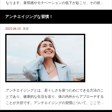
なります。衰弱感やモチベーションの低下が起こり、その状態
が続くと身体的、精神的な病気を引き起こすこともあります。
このような場合には、疲労回復が不可欠です。本記事では、
アンチエイジングな習慣！
2023.06.15
美容
アンチエイジングとは、若々しさを保つためにできる方法のこ
とであり、健康的な生活を送り、体の内外からアプローチする
ことが大切です。アンチエイジングの習慣について、ここでは
健康的な食生活、運動、ストレスケア、睡眠、スキンケア、サ