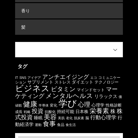
香り
髪
タグ
アンチエイジング
コミュニケー
IT
SNS
アイデア
エコ
サプリメント
ストレス
ダイエット
テクノロジー
ション
ビジネス
ビタミン
マー
マインドセット
メンタルヘルス
ケティング
リラックス
価
学び
健康
心理
心理学
性格診断
変化
値観
半導体
栄養素
投資
株
株
日本株
持続可能
成長
抗酸化
戦略
美容
式投資
行動心理学
行
睡眠
脳
美肌
老化
脱炭素
食事
動経済学
食品
運動
食生活