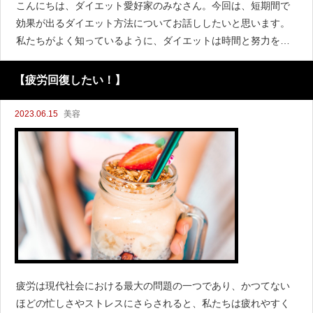
こんにちは、ダイエット愛好家のみなさん。今回は、短期間で
効果が出るダイエット方法についてお話ししたいと思います。
私たちがよく知っているように、ダイエットは時間と努力を要
するプロセスですが、健康的な方法を選ぶことで効果を早める
ことができます。以下に、いくつかの効果的なアプローチをご
【疲労回復したい！】
紹介
2023.06.15
美容
疲労は現代社会における最大の問題の一つであり、かつてない
ほどの忙しさやストレスにさらされると、私たちは疲れやすく