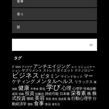
食事
香り
髪
タグ
アンチエイジング
コミュニケー
IT
SNS
アイデア
エコ
サプリメント
ストレス
ダイエット
テクノロジー
ション
ビジネス
ビタミン
マー
マインドセット
メンタルヘルス
ケティング
リラックス
価
学び
健康
心理
心理学
性格診断
変化
値観
半導体
栄養素
投資
株
株
日本株
持続可能
成長
抗酸化
戦略
美容
式投資
行動心理学
行
睡眠
脳
美肌
老化
脱炭素
食事
動経済学
食品
運動
食生活