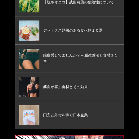
【脱ネオニコ】残留農薬の危険性について
デットクス効果のある食べ物１０選
腸疲労してませんか？ – 腸改善法と食材１１
選 –
筋肉が喜ぶ食材とその効果
円安と外貨を稼ぐ日本企業