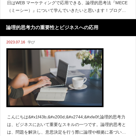
日はWEB マーケティングで応用できる、論理的思考法『MECE
（ミーシー）』について学んでいきたいと思います！ブログ運
営やECサイトなどWEBで仕事をされている方に参考になればと
思います！
論理的思考力の重要性とビジネスへの応用
2023.07.16
学び
こんにちは&#x1f43b;&#x200d;&#x2744;&#xfe0f;論理的思考力
は、ビジネスにおいて重要なスキルの一つです。論理的思考と
は、問題を解決し、意思決定を行う際に論理や根拠に基づいた