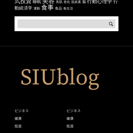
美容
式投資
行動心理学
行
睡眠
脳
美肌
老化
脱炭素
食事
動経済学
食品
運動
食生活
ビジネス
ビジネス
健康
健康
投資
投資