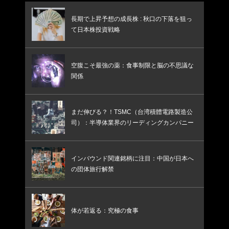
長期で上昇予想の成長株 : 秋口の下落を狙っ
て日本株投資戦略
空腹こそ最強の薬：食事制限と脳の不思議な
関係
まだ伸びる？！TSMC（台湾積體電路製造公
司）：半導体業界のリーディングカンパニー
インバウンド関連銘柄に注目：中国が日本へ
の団体旅行解禁
体が若返る：究極の食事