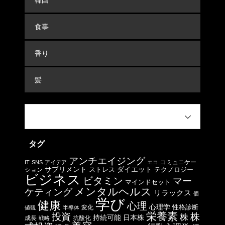
食事
香り
髪
タグ
アンチエイジング
コミュニケー
IT
SNS
アイデア
エコ
サプリメント
ストレス
ダイエット
テクノロジー
ション
ビジネス
ビタミン
マー
マインドセット
メンタルヘルス
ケティング
リラックス
価
学び
健康
心理
心理学
性格診断
変化
値観
半導体
栄養素
投資
株
株
日本株
持続可能
成長
抗酸化
戦略