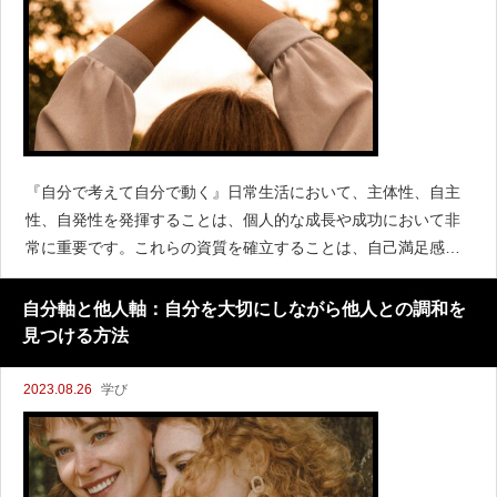
『自分で考えて自分で動く』日常生活において、主体性、自主
性、自発性を発揮することは、個人的な成長や成功において非
常に重要です。これらの資質を確立することは、自己満足感を
高め、より充実感のある人生を築く鍵となります。今日は、主
体性、自主性、自発性の確立について詳し
自分軸と他人軸：自分を大切にしながら他人との調和を
見つける方法
2023.08.26
学び