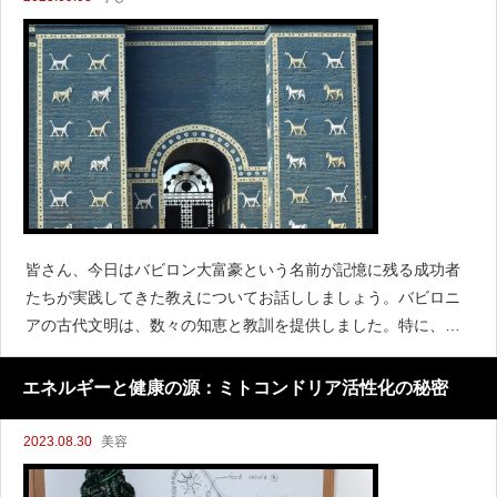
皆さん、今日はバビロン大富豪という名前が記憶に残る成功者
たちが実践してきた教えについてお話ししましょう。バビロニ
アの古代文明は、数々の知恵と教訓を提供しました。特に、バ
ビロニアの教えは経済的成功、個人的な幸福、そして人生の充
実に関する実践的な指南として広く知られています。
エネルギーと健康の源：ミトコンドリア活性化の秘密
2023.08.30
美容