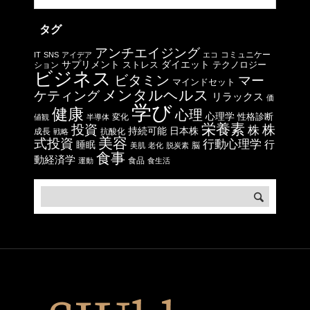
タグ
アンチエイジング
コミュニケー
IT
SNS
アイデア
エコ
サプリメント
ストレス
ダイエット
テクノロジー
ション
ビジネス
ビタミン
マー
マインドセット
メンタルヘルス
ケティング
リラックス
価
学び
健康
心理
心理学
性格診断
変化
値観
半導体
栄養素
投資
株
株
日本株
持続可能
成長
抗酸化
戦略
美容
式投資
行動心理学
行
睡眠
脳
美肌
老化
脱炭素
食事
動経済学
食品
運動
食生活