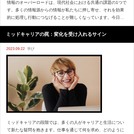
情報のオーバーロードは、現代社会における共通の課題の1つで
す。多くの情報源からの情報が私たちに押し寄せ、それを効果
的に処理し行動につなげることが難しくなっています。今日
は、情報のオーバーロードと行動心理学との関連性について探
り、効果的な情報処理と行動への洞察をしてみまし
ミッドキャリアの罠：変化を受け入れるサイン
2023.09.22
学び
ミッドキャリアの段階では、多くの人がキャリアと生活につい
て新たな疑問を抱きます。仕事を通じて何を求め、どのように