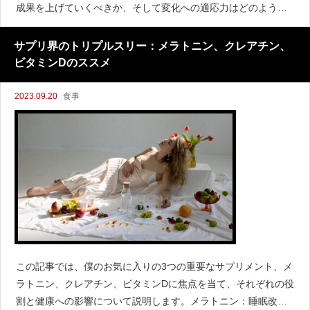
成果を上げていくべきか、そして変化への適応力はどのように
養われるべきか。今日は、ミッドキャリアの罠とその打破方法
について一緒に考察しましょう！
サプリ界のトリプルスリー：メラトニン、クレアチン、
ビタミンDのススメ
2023.09.20
食事
この記事では、僕のお気に入りの3つの重要なサプリメント、メ
ラトニン、クレアチン、ビタミンDに焦点を当て、それぞれの役
割と健康への影響について説明します。メラトニン：睡眠改善