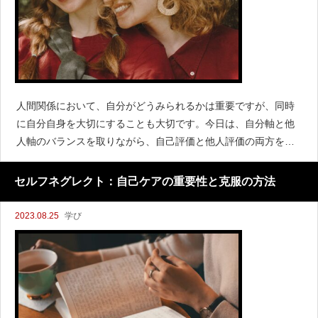
人間関係において、自分がどうみられるかは重要ですが、同時
に自分自身を大切にすることも大切です。今日は、自分軸と他
人軸のバランスを取りながら、自己評価と他人評価の両方を考
える方法について探究しましょう！自分軸 vs. 他人軸自分軸：
自分を中心に置き、自分の価値観
セルフネグレクト：自己ケアの重要性と克服の方法
2023.08.25
学び