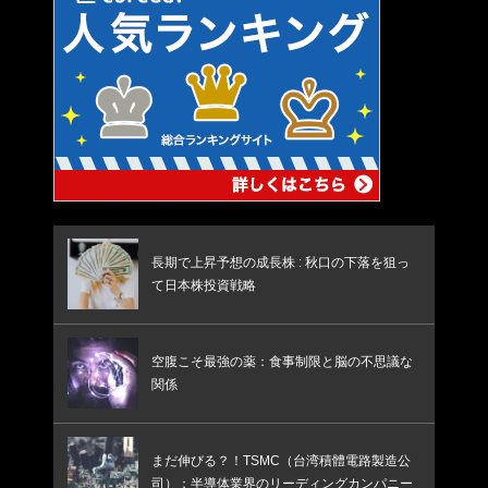
長期で上昇予想の成長株 : 秋口の下落を狙っ
て日本株投資戦略
空腹こそ最強の薬：食事制限と脳の不思議な
関係
まだ伸びる？！TSMC（台湾積體電路製造公
司）：半導体業界のリーディングカンパニー