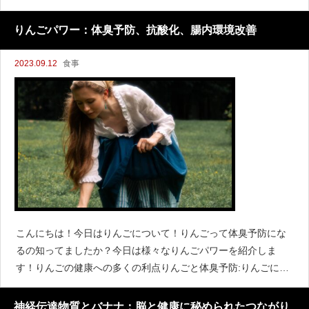
と痩せやすい体づくりにメラトニンは、体内時計と睡眠サイク
ルに密接に関連しています。
りんごパワー：体臭予防、抗酸化、腸内環境改善
2023.09.12
食事
こんにちは！今日はりんごについて！りんごって体臭予防にな
るの知ってましたか？今日は様々なりんごパワーを紹介しま
す！りんごの健康への多くの利点りんごと体臭予防:りんごに含
まれる天然ポリフェノールや食物繊維が体臭の原因物質を吸
収・排泄りんごの消化酵
神経伝達物質とバナナ：脳と健康に秘められたつながり