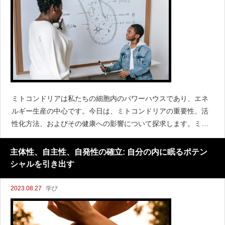
ミトコンドリアは私たちの細胞内のパワーハウスであり、エネ
ルギー生産の中心です。今日は、ミトコンドリアの重要性、活
性化方法、およびその健康への影響について探求します。ミト
コンドリアとは何か？ミトコンドリアは細胞内の小器官で、エ
ネルギーの生産と調整に重要な役
主体性、自主性、自発性の確立: 自分の内に眠るポテン
シャルを引き出す
2023.08.27
学び