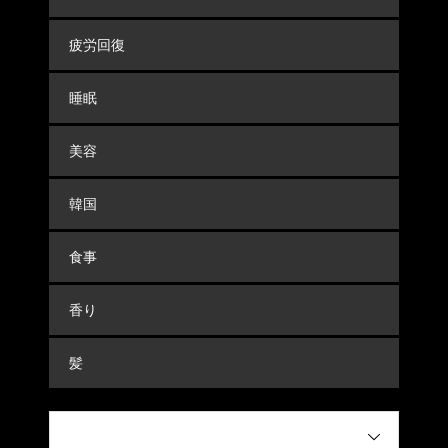
疲労回復
睡眠
美容
韓国
食事
香り
髪