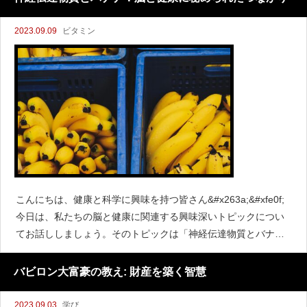
2023.09.09
ビタミン
こんにちは、健康と科学に興味を持つ皆さん&#x263a;&#xfe0f;
今日は、私たちの脳と健康に関連する興味深いトピックについ
てお話ししましょう。そのトピックは「神経伝達物質とバナ
ナ」です！あなたがバナナ好きなら、特に興味深い情報が待っ
ているかもしれません！
バビロン大富豪の教え: 財産を築く智慧
2023.09.03
学び