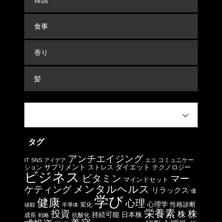
食事
香り
髪
タグ
アンチエイジング
コミュニケー
IT
SNS
アイデア
エコ
サプリメント
ストレス
ダイエット
テクノロジー
ション
ビジネス
ビタミン
マー
マインドセット
メンタルヘルス
ケティング
リラックス
価
学び
健康
心理
心理学
性格診断
変化
値観
半導体
栄養素
投資
株
株
日本株
持続可能
成長
抗酸化
戦略