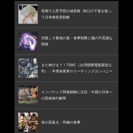
長期で上昇予想の成長株 : 秋口の下落を狙っ
て日本株投資戦略
空腹こそ最強の薬：食事制限と脳の不思議な
関係
まだ伸びる？！TSMC（台湾積體電路製造公
司）：半導体業界のリーディングカンパニー
インバウンド関連銘柄に注目：中国が日本へ
の団体旅行解禁
体が若返る：究極の食事