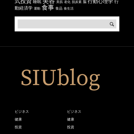
美容
式投資
行動心理学
行
睡眠
脳
美肌
老化
脱炭素
食事
動経済学
食品
運動
食生活
ビジネス
ビジネス
健康
健康
投資
投資